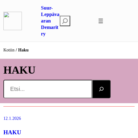
Siirry
Suur-
sisältöön
Leppäva
E
aran
Demarit
t
ry
s
i
Kotiin
Haku
HAKU
Search
12.1.2026
HAKU