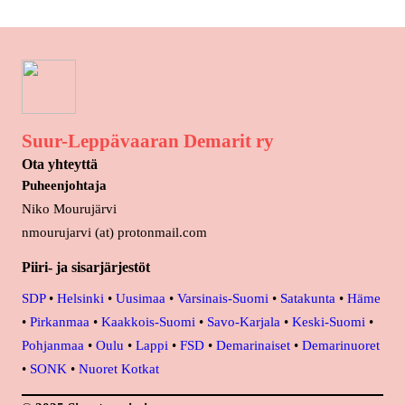
Suur-Leppävaaran Demarit ry
Ota yhteyttä
Puheenjohtaja
Niko Mourujärvi
nmourujarvi (at) protonmail.com
Piiri- ja sisarjärjestöt
SDP
•
Helsinki
•
Uusimaa
•
Varsinais-Suomi
•
Satakunta
•
Häme
•
Pirkanmaa
•
Kaakkois-Suomi
•
Savo-Karjala
•
Keski-Suomi
•
Pohjanmaa
•
Oulu
•
Lappi
•
FSD
•
Demarinaiset
•
Demarinuoret
•
SONK
•
Nuoret Kotkat