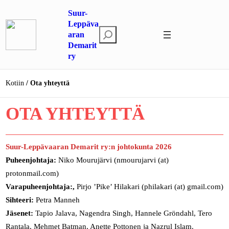
Siirry
Suur-
sisältöön
Leppäva
E
aran
Demarit
t
ry
s
i
Kotiin
Ota yhteyttä
OTA YHTEYTTÄ
Suur-Leppävaaran Demarit ry:n johtokunta 2
02
6
Puheenjohtaja:
Niko Mourujärvi (nmourujarvi (at)
protonmail.com)
Varapuheenjohtaja:,
Pirjo ’Pike’ Hilakari (philakari (at) gmail.com)
Sihteeri:
Petra Manneh
Jäsenet:
Tapio Jalava, Nagendra Singh, Hannele Gröndahl, Tero
Rantala, Mehmet Batman, Anette Pottonen ja Nazrul Islam.