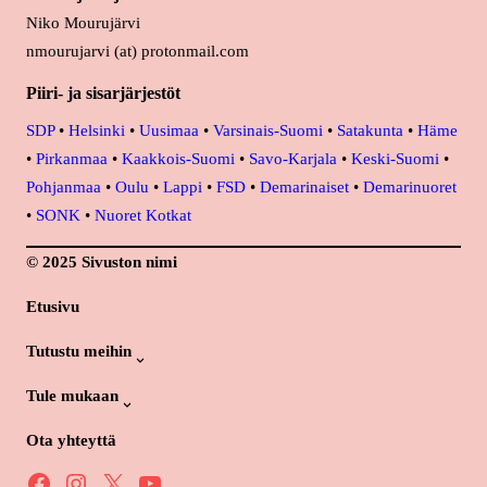
Niko Mourujärvi
nmourujarvi (at) protonmail.com
Piiri- ja sisarjärjestöt
SDP
•
Helsinki
•
Uusimaa
•
Varsinais-Suomi
•
Satakunta
•
Häme
•
Pirkanmaa
•
Kaakkois-Suomi
•
Savo-Karjala
•
Keski-Suomi
•
Pohjanmaa
•
Oulu
•
Lappi
•
FSD
•
Demarinaiset
•
Demarinuoret
•
SONK
•
Nuoret Kotkat
© 2025 Sivuston nimi
Etusivu
Tutustu meihin
Tule mukaan
Ota yhteyttä
Facebook
Instagram
X
YouTube