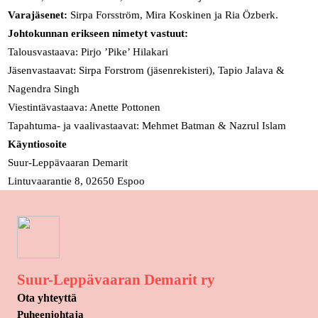
Varajäsenet:
Sirpa Forsström, Mira Koskinen ja Ria Özberk.
Johtokunnan erikseen nimetyt vastuut:
Talousvastaava: Pirjo ’Pike’ Hilakari
Jäsenvastaavat: Sirpa Forstrom (jäsenrekisteri), Tapio Jalava &
Nagendra Singh
Viestintävastaava: Anette Pottonen
Tapahtuma- ja vaalivastaavat: Mehmet Batman & Nazrul Islam
Käyntiosoite
Suur-Leppävaaran Demarit
Lintuvaarantie 8, 02650 Espoo
Suur-Leppävaaran Demarit ry
Ota yhteyttä
Puheenjohtaja