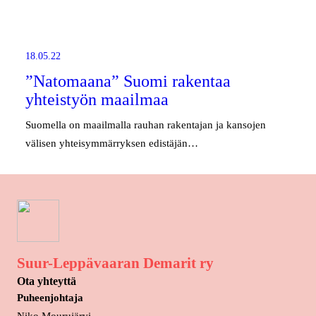
18.05.22
”Natomaana” Suomi rakentaa
yhteistyön maailmaa
Suomella on maailmalla rauhan rakentajan ja kansojen
välisen yhteisymmärryksen edistäjän…
Suur-Leppävaaran Demarit ry
Ota yhteyttä
Puheenjohtaja