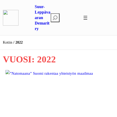
Siirry
Suur-
sisältöön
Leppäva
E
aran
Demarit
t
ry
s
i
Kotiin
2022
VUOSI:
2022