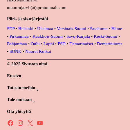
Niko Mourujärvi
nmourujarvi (at) protonmail.com
Piiri- ja sisarjärjestöt
SDP
•
Helsinki
•
Uusimaa
•
Varsinais-Suomi
•
Satakunta
•
Häme
•
Pirkanmaa
•
Kaakkois-Suomi
•
Savo-Karjala
•
Keski-Suomi
•
Pohjanmaa
•
Oulu
•
Lappi
•
FSD
•
Demarinaiset
•
Demarinuoret
•
SONK
•
Nuoret Kotkat
© 2025 Sivuston nimi
Etusivu
Tutustu meihin
Tule mukaan
Ota yhteyttä
Facebook
Instagram
X
YouTube